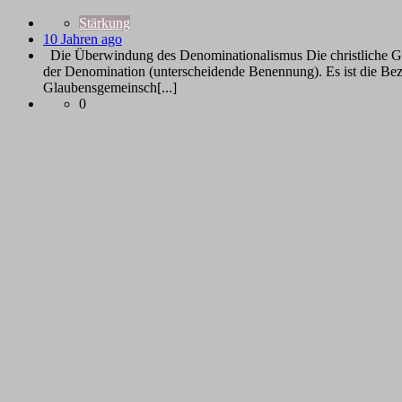
Stärkung
10 Jahren ago
Die Überwindung des Denominationalismus Die christliche Gem
der Denomination (unterscheidende Benennung). Es ist die Bez
Glaubensgemeinsch[...]
0
Biblische Einheit, wie Paulus sie beschreibt
Stärkung
10 Jahren ago
Die Einheit des Geistes und die Einheit des Glaube
wahrscheinlich zwischen 60 und 70 n.Chr., also ziemlich spät
galt[...]
0
Die Apostolische Tradition 2
Stärkung
10 Jahren ago
"Und die einen hat Gott in der Gemeinde eingesetzt erstens als A
Obwohl der Apostel Paulus ein echter Pionier war, besuchte er 
jüdischer Religios[...]