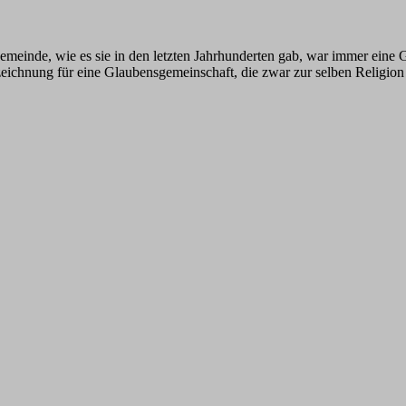
einde, wie es sie in den letzten Jahrhunderten gab, war immer eine
eichnung für eine Glaubensgemeinschaft, die zwar zur selben Religion
ns Eph. 4, 3-16 Paulus schrieb seinen Brief an die Ephese
 in seinem Leben. Die Gemeinde in Ephesus zählt zu den ersten Gründ
postel, zweitens andere als Propheten, drittens als Lehrer ..." (1.Kor.1
auf seinen Reisen durch das römische Reich in der Regel zuerst die Plä