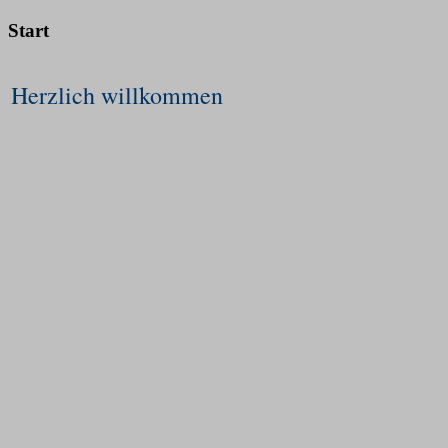
Start
Herzlich willkommen
bei unserem Internetauftritt. Hier können Sie einen Eindru
viele Ressourcen, wie Artikel, Bücher, Seminarangebote, v
Verfügung.
Richard Schutty
Fotogallerie
Kontakt