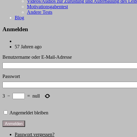
Videos/Audios zur Zurüstung und Auferbauung des Leib
Motivationsgabentest
Andere Tests
Blog
Anmelden
57 Jahren ago
Benutzername oder E-Mail-Adresse
Passwort
3
−
=
null
Angemeldet bleiben
Anmelden
Passwort vergessen?